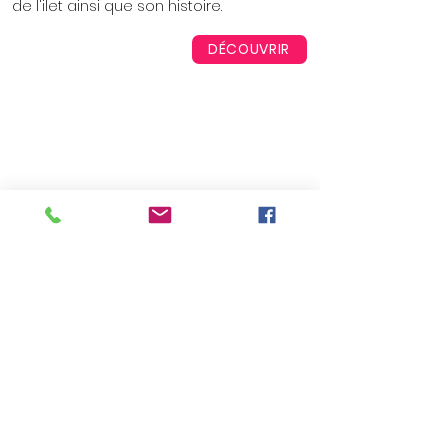
de l'ilet ainsi que son histoire.
DÉCOUVRIR
La baignoire du trapèze : eaux
turquoises et fonds blancs