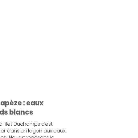
rapèze : eaux
nds blancs
 l’ilet Duchamps c’est
ner dans un lagon aux eaux
es. Nous proposons la